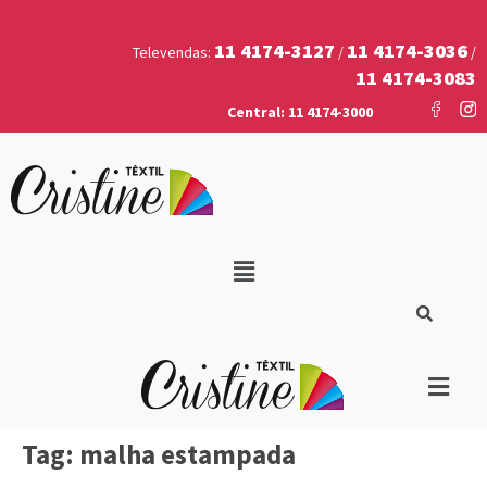
11 4174-3127
11 4174-3036
Televendas:
/
/
11 4174-3083
Central: 11 4174-3000
Tag:
malha estampada