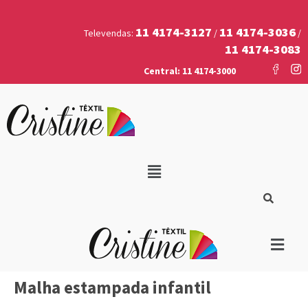
11 4174-3127
11 4174-3036
Televendas:
/
/
11 4174-3083
Central: 11 4174-3000
Malha estampada infantil